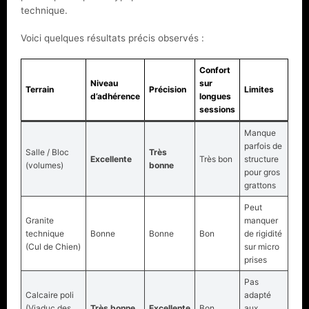
technique.
Voici quelques résultats précis observés :
Confort
Niveau
sur
Terrain
Précision
Limites
d’adhérence
longues
sessions
Manque
parfois de
Salle / Bloc
Très
Excellente
Très bon
structure
(volumes)
bonne
pour gros
grattons
Peut
Granite
manquer
technique
Bonne
Bonne
Bon
de rigidité
(Cul de Chien)
sur micro
prises
Pas
Calcaire poli
adapté
(Viaduc des
Très bonne
Excellente
Bon
aux