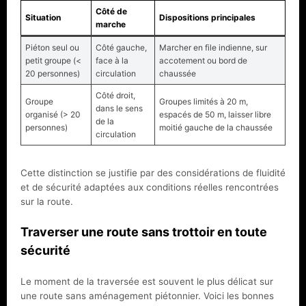
Côté de
Situation
Dispositions principales
marche
Piéton seul ou
Côté gauche,
Marcher en file indienne, sur
petit groupe (<
face à la
accotement ou bord de
20 personnes)
circulation
chaussée
Côté droit,
Groupe
Groupes limités à 20 m,
dans le sens
organisé (> 20
espacés de 50 m, laisser libre
de la
personnes)
moitié gauche de la chaussée
circulation
Cette distinction se justifie par des considérations de fluidité
et de sécurité adaptées aux conditions réelles rencontrées
sur la route.
Traverser une route sans trottoir en toute
sécurité
Le moment de la traversée est souvent le plus délicat sur
une route sans aménagement piétonnier. Voici les bonnes