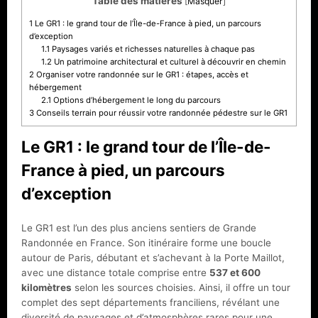
Table des matières
[
Masquer
]
1
Le GR1 : le grand tour de l’Île-de-France à pied, un parcours
d’exception
1.1
Paysages variés et richesses naturelles à chaque pas
1.2
Un patrimoine architectural et culturel à découvrir en chemin
2
Organiser votre randonnée sur le GR1 : étapes, accès et
hébergement
2.1
Options d’hébergement le long du parcours
3
Conseils terrain pour réussir votre randonnée pédestre sur le GR1
Le GR1 : le grand tour de l’Île-de-
France à pied, un parcours
d’exception
Le GR1 est l’un des plus anciens sentiers de Grande
Randonnée en France. Son itinéraire forme une boucle
autour de Paris, débutant et s’achevant à la Porte Maillot,
avec une distance totale comprise entre
537 et 600
kilomètres
selon les sources choisies. Ainsi, il offre un tour
complet des sept départements franciliens, révélant une
diversité de paysages et d’atmosphères rares pour une