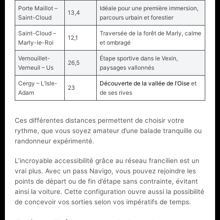
Porte Maillot –
Idéale pour une première immersion,
13,4
Saint-Cloud
parcours urbain et forestier
Saint-Cloud –
Traversée de la forêt de Marly, calme
12,1
Marly-le-Roi
et ombragé
Vernouillet-
Étape sportive dans le Vexin,
26,5
Verneuil – Us
paysages vallonnés
Cergy – L’Isle-
Découverte de la vallée de l’Oise
et
23
Adam
de ses rives
Ces différentes distances permettent de choisir votre
rythme, que vous soyez amateur d’une balade tranquille ou
randonneur expérimenté.
L’incroyable accessibilité grâce au réseau francilien est un
vrai plus. Avec un pass Navigo, vous pouvez rejoindre les
points de départ ou de fin d’étape sans contrainte, évitant
ainsi la voiture. Cette configuration ouvre aussi la possibilité
de concevoir vos sorties selon vos impératifs de temps.