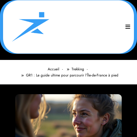
Aller
au
contenu
Accueil
Trekking
GR1 : Le guide ultime pour parcourir l’Île-de-France à pied