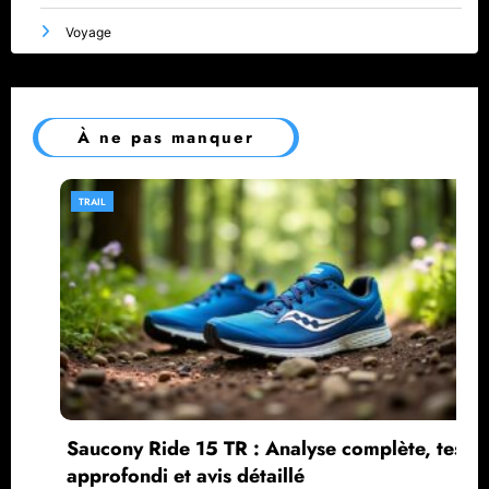
Voyage
À ne pas manquer
TRAIL
Ride 15 TR : Analyse complète, test
Brooks Ca
i et avis détaillé
et avis c