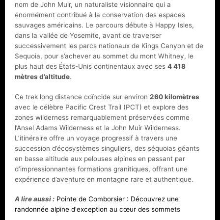
nom de John Muir, un naturaliste visionnaire qui a
énormément contribué à la conservation des espaces
sauvages américains. Le parcours débute à Happy Isles,
dans la vallée de Yosemite, avant de traverser
successivement les parcs nationaux de Kings Canyon et de
Sequoia, pour s’achever au sommet du mont Whitney, le
plus haut des États-Unis continentaux avec ses
4 418
mètres d’altitude
.
Ce trek long distance coïncide sur environ
260 kilomètres
avec le célèbre Pacific Crest Trail (PCT) et explore des
zones wilderness remarquablement préservées comme
l’Ansel Adams Wilderness et la John Muir Wilderness.
L’itinéraire offre un voyage progressif à travers une
succession d’écosystèmes singuliers, des séquoias géants
en basse altitude aux pelouses alpines en passant par
d’impressionnantes formations granitiques, offrant une
expérience d’aventure en montagne rare et authentique.
A lire aussi :
Pointe de Comborsier : Découvrez une
randonnée alpine d'exception au cœur des sommets