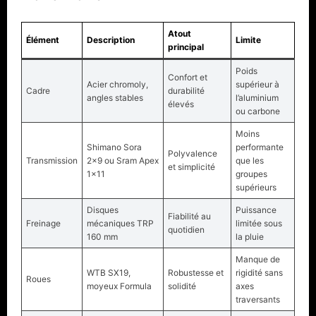
Atout
Élément
Description
Limite
principal
Poids
Confort et
Acier chromoly,
supérieur à
Cadre
durabilité
angles stables
l’aluminium
élevés
ou carbone
Moins
Shimano Sora
performante
Polyvalence
Transmission
2×9 ou Sram Apex
que les
et simplicité
1×11
groupes
supérieurs
Disques
Puissance
Fiabilité au
Freinage
mécaniques TRP
limitée sous
quotidien
160 mm
la pluie
Manque de
WTB SX19,
Robustesse et
rigidité sans
Roues
moyeux Formula
solidité
axes
traversants