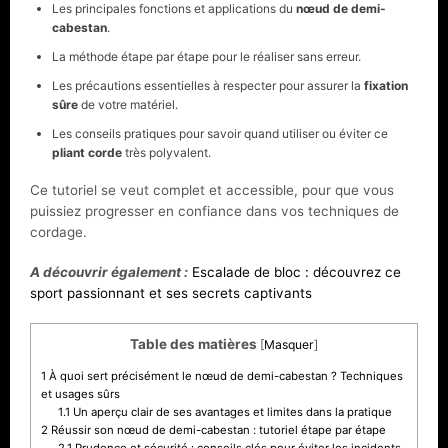
Les principales fonctions et applications du
nœud de demi-
cabestan
.
La méthode étape par étape pour le réaliser sans erreur.
Les précautions essentielles à respecter pour assurer la
fixation
sûre
de votre matériel.
Les conseils pratiques pour savoir quand utiliser ou éviter ce
pliant corde
très polyvalent.
Ce tutoriel se veut complet et accessible, pour que vous
puissiez progresser en confiance dans vos techniques de
cordage.
A découvrir également :
Escalade de bloc : découvrez ce
sport passionnant et ses secrets captivants
Table des matières
[
Masquer
]
1
À quoi sert précisément le nœud de demi-cabestan ? Techniques
et usages sûrs
1.1
Un aperçu clair de ses avantages et limites dans la pratique
2
Réussir son nœud de demi-cabestan : tutoriel étape par étape
2.1
Prudence et sécurité : conseils clés pour éviter les incidents