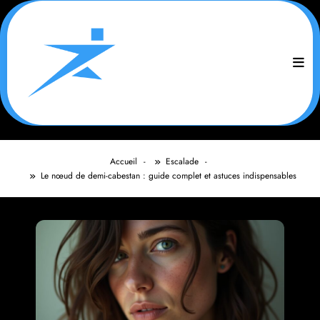
Aller
au
contenu
Accueil
Escalade
Le nœud de demi-cabestan : guide complet et astuces indispensables