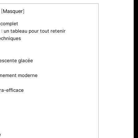
[
Masquer
]
 complet
: un tableau pour tout retenir
techniques
descente glacée
raînement moderne
ra-efficace
é