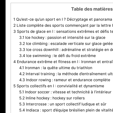
Table des matières
1
Qu’est-ce qu’un sport en I ? Décryptage et panorama
2
Liste complète des sports commençant par la lettre I 
3
Sports de glace en I : sensations extrêmes et défis 
3.1
Ice hockey : passion et intensité sur la glace
3.2
Ice climbing : escalade verticale sur glace gelée
3.3
Ice cross downhill : adrénaline et stratégie en 
3.4
Ice swimming : le défi du froid extrême
4
Endurance extrême et fitness en I : Ironman et ent
4.1
Ironman : la quête ultime du triathlon
4.2
Interval training : la méthode d’entraînement ult
4.3
Indoor rowing : rameur et endurance complète
5
Sports collectifs en I : convivialité et dynamisme
5.1
Indoor soccer : vitesse et technicité à l’intérieur
5.2
Inline hockey : hockey sur rollers
5.3
Intercrosse : un sport collectif ludique et sûr
5.4
Indiaca : sport d’équipe brésilien plein de vitalit