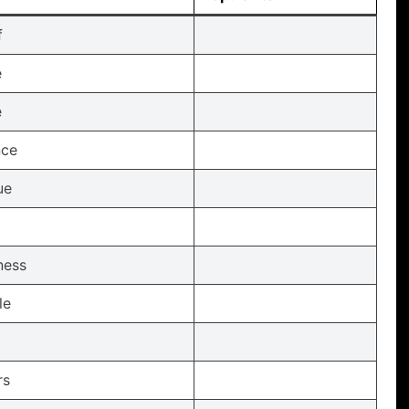
f
e
e
nce
ue
ness
le
rs