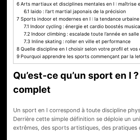
6
Arts martiaux et disciplines mentales en I : maîtrise 
6.1
Iaido : l’art martial japonais de la précision
7
Sports indoor et modernes en I : la tendance urbaine
7.1
Indoor cycling : énergie et cardio boostés music
7.2
Indoor climbing : escalade toute l’année en salle
7.3
Inline skating : roller en ville et performance
8
Quelle discipline en I choisir selon votre profil et vos 
9
Pourquoi apprendre les sports commençant par la let
Qu’est-ce qu’un sport en I
complet
Un sport en I correspond à toute discipline physi
Derrière cette simple définition se déploie un uni
extrêmes, des sports artistiques, des pratiques 