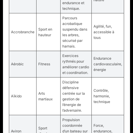
endurance et
technique.
Parcours
acrobatique
Agilité, fun,
Sport en
suspendu dans
Accrobranche
accessible à
hauteur
les arbres,
tous
sécurisé par
harnais.
Exercices
Endurance
rythmés pour
Aérobic
Fitness
cardiovasculaire,
améliorer cardio
énergie
et coordination.
Discipline
défensive
Contrôle,
Arts
centrée sur la
Aïkido
harmonie,
martiaux
gestion de
technique
l’énergie de
l’adversaire.
Propulsion
coordonnée
Force,
Sport
Aviron
d’un bateau sur
endurance,