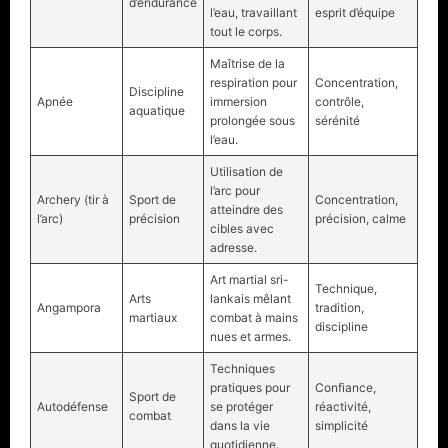
d’endurance
l’eau, travaillant
esprit d’équipe
tout le corps.
Maîtrise de la
respiration pour
Concentration,
Discipline
Apnée
immersion
contrôle,
aquatique
prolongée sous
sérénité
l’eau.
Utilisation de
l’arc pour
Archery (tir à
Sport de
Concentration,
atteindre des
l’arc)
précision
précision, calme
cibles avec
adresse.
Art martial sri-
Technique,
Arts
lankais mêlant
Angampora
tradition,
martiaux
combat à mains
discipline
nues et armes.
Techniques
pratiques pour
Confiance,
Sport de
Autodéfense
se protéger
réactivité,
combat
dans la vie
simplicité
quotidienne.