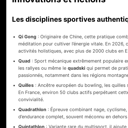
Les disciplines sportives authenti
Qi Gong
: Originaire de Chine, cette pratique com
méditation pour cultiver l’énergie vitale. En 2026, 
activités holistiques, avec plus de 2000 clubs en 
Quad
: Sport mécanique extrêmement populaire en m
les rallyes ou même le
quadski
qui permet de pratiq
passionnés, notamment dans les régions montagn
Quilles
: Ancêtre européen du bowling, les quilles s
En France, environ 50 clubs actifs perpétuent cett
convivialité.
Quadrathlon
: Épreuve combinant nage, cyclisme, c
d’endurance complet, souvent méconnu en dehors d
Quintathlon
: Variante rare du multisport, il ajou